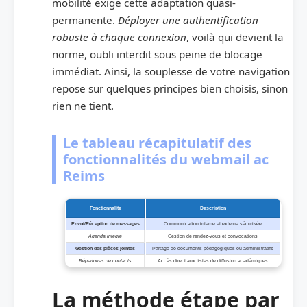
mobilité exige cette adaptation quasi-
permanente.
Déployer une authentification
robuste à chaque connexion
, voilà qui devient la
norme, oubli interdit sous peine de blocage
immédiat. Ainsi, la souplesse de votre navigation
repose sur quelques principes bien choisis, sinon
rien ne tient.
Le tableau récapitulatif des
fonctionnalités du webmail ac
Reims
Fonctionnalité
Description
Envoi/Réception de messages
Communication interne et externe sécurisée
Agenda intégré
Gestion de rendez-vous et convocations
Gestion des pièces jointes
Partage de documents pédagogiques ou administratifs
Répertoires de contacts
Accès direct aux listes de diffusion académiques
La méthode étape par