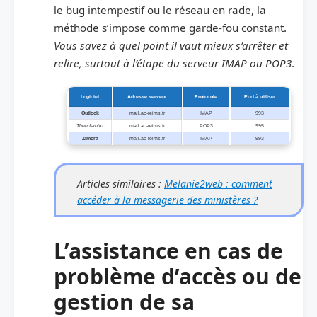
le bug intempestif ou le réseau en rade, la
méthode s’impose comme garde-fou constant.
Vous savez à quel point il vaut mieux s’arrêter et
relire, surtout à l’étape du serveur IMAP ou POP3
.
Logiciel
Adresse serveur
Protocole
Port à utiliser
Outlook
mail.ac-reims.fr
IMAP
993
Thunderbird
mail.ac-reims.fr
POP3
995
Zimbra
mail.ac-reims.fr
IMAP
993
Articles similaires :
Melanie2web : comment
accéder à la messagerie des ministères ?
L’assistance en cas de
problème d’accès ou de
gestion de sa