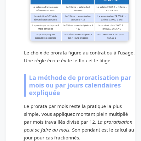
Le salarié à l’année avec
Le 13ème = salaire brut
Le salaire 2 000 € → 13ème =
définition un mois
mensuel
2 000 € brut
La définition 1/12 de la
Le 13ème = rémunération
La rémunération 24 000 € →
rémunération annuelle
annuelle ÷ 12
13ème = 2 000 € brut
Le prorata par mois pour 4
Le 13ème = montant plein × 4
Le montant plein 2 000 € →
mois travaillés
÷ 12
prorata = 666,67 €
Le prorata par jours
Le 13ème = montant plein ÷
Le 2 000 ÷ 365 × 120 jours →
calendaires exemple
365 × jours présents
657,53 €
Le choix de prorata figure au contrat ou à l’usage.
Une règle écrite évite le flou et le litige.
La méthode de proratisation par
mois ou par jours calendaires
expliquée
Le prorata par mois reste la pratique la plus
simple. Vous appliquez montant plein multiplié
par mois travaillés divisé par 12.
La proratisation
peut se faire au mois.
Son pendant est le calcul au
jour pour cas fractionnés.