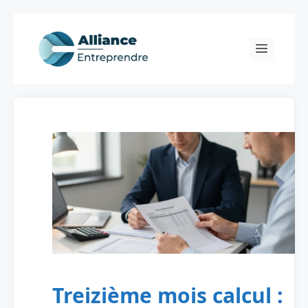
Skip
to
Menu
content
Treizième mois calcul :