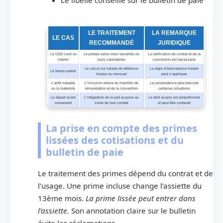
Tableau récapitulatif des cas particuliers et actions recommandées en paie
LE TRAITEMENT
LA REMARQUE
LE CAS
RECOMMANDÉ
JURIDIQUE
Le CDD court ou
Le prorata selon mois travaillés ou
La vérification du contrat et de la
intérim
jours calendaires
convention est nécessaire
Le calcul sur salaire de référence
La règle d’équivalence horaire
Le temps partiel
horaire ou mensuel
peut s’appliquer
L’arrêt maladie
L’inclusion relève du maintien de
La jurisprudence peut préciser
ou la maternité
rémunération et de la convention
certaines situations
Le départ avant
L’intégration de la part acquise au
Le droit acquis est proportionnel
versement
solde de tout compte
et peut être contesté
La prise en compte des primes
lissées des cotisations et du
bulletin de paie
Le traitement des primes dépend du contrat et de
l’usage. Une prime incluse change l’assiette du
13ème mois.
La prime lissée peut entrer dans
l’assiette.
Son annotation claire sur le bulletin
évite les réclamations.