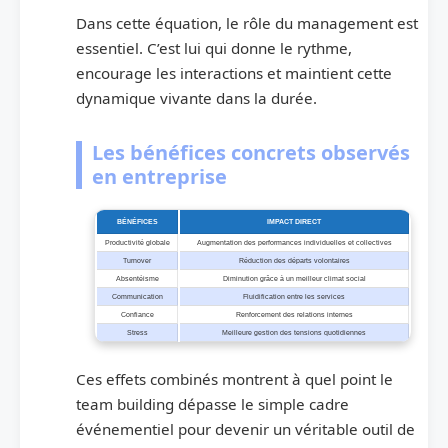
Dans cette équation, le rôle du management est
essentiel. C’est lui qui donne le rythme,
encourage les interactions et maintient cette
dynamique vivante dans la durée.
Les bénéfices concrets observés
en entreprise
BÉNÉFICES
IMPACT DIRECT
Productivité globale
Augmentation des performances individuelles et collectives
Turnover
Réduction des départs volontaires
Absentéisme
Diminution grâce à un meilleur climat social
Communication
Fluidification entre les services
Confiance
Renforcement des relations internes
Stress
Meilleure gestion des tensions quotidiennes
Ces effets combinés montrent à quel point le
team building dépasse le simple cadre
événementiel pour devenir un véritable outil de