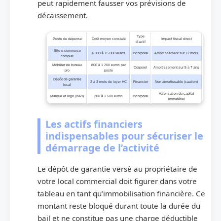
peut rapidement fausser vos prévisions de
décaissement.
Type
Poste de dépense
Coût moyen constaté
Impact fiscal direct
d’actif
Site e-commerce
4 000 à 15 000 euros
Incorporel
Amortissement sur 12 mois
complet
Mobilier de bureau
800 à 1 200 euros par
Corporel
Amortissement sur 5 à 7 ans
pro
poste
Dépôt de garantie
2 à 3 mois de loyer HC
Financier
Non amortissable (caution)
local
Valorisation du capital
Marque et logo (INPI)
200 à 1 500 euros
Incorporel
immatériel
Les actifs financiers
indispensables pour sécuriser le
démarrage de l’activité
Le dépôt de garantie versé au propriétaire de
votre local commercial doit figurer dans votre
tableau en tant qu’immobilisation financière. Ce
montant reste bloqué durant toute la durée du
bail et ne constitue pas une charge déductible