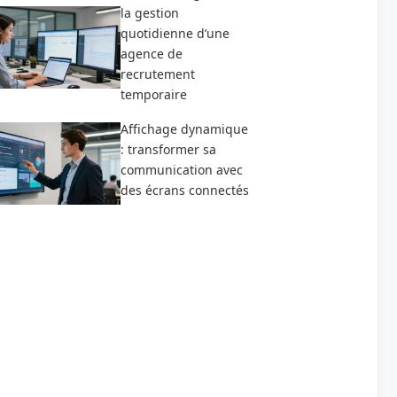
la gestion
quotidienne d’une
agence de
recrutement
temporaire
Affichage dynamique
: transformer sa
communication avec
des écrans connectés