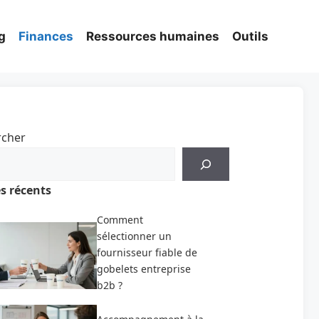
g
Finances
Ressources humaines
Outils
rcher
es récents
Comment
sélectionner un
fournisseur fiable de
gobelets entreprise
b2b ?