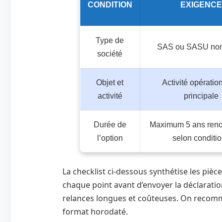
CONDITION
EXIGENCE
Type de
SAS ou SASU non
société
Objet et
Activité opératio
activité
principale
Durée de
Maximum 5 ans reno
l’option
selon conditi
La checklist ci‑dessous synthétise les pièc
chaque point avant d’envoyer la déclaration
relances longues et coûteuses. On recom
format horodaté.