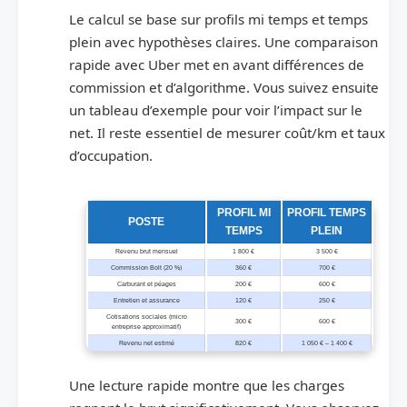
Le calcul se base sur profils mi temps et temps
plein avec hypothèses claires. Une comparaison
rapide avec Uber met en avant différences de
commission et d’algorithme. Vous suivez ensuite
un tableau d’exemple pour voir l’impact sur le
net. Il reste essentiel de mesurer coût/km et taux
d’occupation.
Tableau d’exemple de coûts et revenu net pour deux profils comparés
PROFIL MI
PROFIL TEMPS
POSTE
TEMPS
PLEIN
Revenu brut mensuel
1 800 €
3 500 €
Commission Bolt (20 %)
360 €
700 €
Carburant et péages
200 €
600 €
Entretien et assurance
120 €
250 €
Cotisations sociales (micro
300 €
600 €
entreprise approximatif)
Revenu net estimé
820 €
1 050 € – 1 400 €
Une lecture rapide montre que les charges