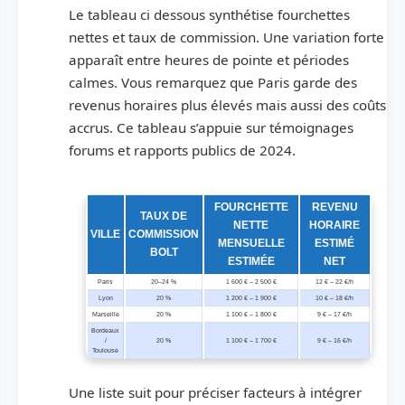
Le tableau ci dessous synthétise fourchettes
nettes et taux de commission. Une variation forte
apparaît entre heures de pointe et périodes
calmes. Vous remarquez que Paris garde des
revenus horaires plus élevés mais aussi des coûts
accrus. Ce tableau s’appuie sur témoignages
forums et rapports publics de 2024.
Tableau des revenus nets estimés par ville et taux de commission
FOURCHETTE
REVENU
TAUX DE
NETTE
HORAIRE
VILLE
COMMISSION
MENSUELLE
ESTIMÉ
BOLT
ESTIMÉE
NET
Paris
20–24 %
1 600 € – 2 500 €
12 € – 22 €/h
Lyon
20 %
1 200 € – 1 900 €
10 € – 18 €/h
Marseille
20 %
1 100 € – 1 800 €
9 € – 17 €/h
Bordeaux
/
20 %
1 100 € – 1 700 €
9 € – 16 €/h
Toulouse
Une liste suit pour préciser facteurs à intégrer