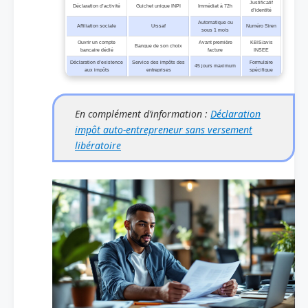
Justificatif
Déclaration d’activité
Guichet unique INPI
Immédiat à 72h
d’identité
Automatique ou
Affiliation sociale
Urssaf
Numéro Siren
sous 1 mois
Ouvrir un compte
Avant première
KBIS/avis
Banque de son choix
bancaire dédié
facture
INSEE
Déclaration d’existence
Service des impôts des
Formulaire
45 jours maximum
aux impôts
entreprises
spécifique
En complément d’information :
Déclaration
impôt auto-entrepreneur sans versement
libératoire