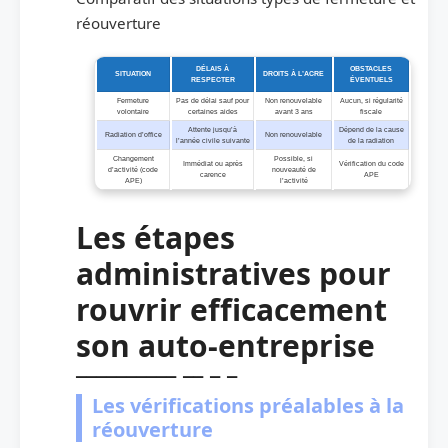
réouverture
DÉLAIS À
OBSTACLES
SITUATION
DROITS À L’ACRE
RESPECTER
ÉVENTUELS
Fermeture
Pas de délai sauf pour
Non renouvelable
Aucun, si régularité
volontaire
certaines aides
avant 3 ans
fiscale
Attente jusqu’à
Dépend de la cause
Radiation d’office
Non renouvelable
l’année civile suivante
de la radiation
Changement
Possible, si
Immédiat ou après
Vérification du code
d’activité (code
nouveauté de
carence
APE
APE)
l’activité
Les étapes
administratives pour
rouvrir efficacement
son auto-entreprise
Les vérifications préalables à la
réouverture