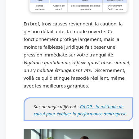
grave
passif
en temps voulu
Fraude
Associé ou
Saisies possibles des biens
Détournement
manifeste
gérant
personnels
d’actifs sociaux
En bref, trois causes reviennent, la caution, la
gestion défaillante, la fraude ouverte. Ce
fonctionnement protège largement, mais la
moindre faiblesse juridique fait peser une
pression immédiate sur votre tranquillité.
Vigilance quotidienne, réflexe quasi-obsessionnel,
on s’y habitue étrangement vite.
Discernement,
voilà ce qui distingue l’associé résilient, même
avec les meilleures garanties.
Sur un angle différent :
CA OP : la méthode de
calcul pour évaluer la performance d’entreprise