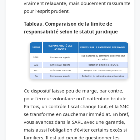
vraiment relaxante, mais doucement rassurante
pour l’esprit prudent.
Tableau, Comparaison de la limite de
responsabilité selon le statut juridique
RESPONSABILITÉ DES
STATUT
EFFETS SUR LE PATRIMOINE PERSONNEL
ASSOCIÉS
Pas d’atteinte au patrimoine personnel sauf
SARL
Limitée aux apports
exception
SAS
Limitée aux apports
Protection similaire à la SARL
SNC
Indéfinie et solidaire
Risques sur l’ensemble du patrimoine
SA
Limitée aux apports
Protection du patrimoine des actionnaires
Ce dispositif laisse peu de marge, par contre,
pour l’erreur volontaire ou l’inattention brutale.
Parfois, un contrôle fiscal change tout, et la SNC
se transforme en cauchemar immédiat. En bref,
vous avancez dans la SARL avec une garantie,
mais aussi l’obligation d’éviter certains excès si
familiers. Il est judicieux de questionner les