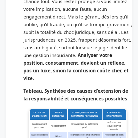
change tout. Vous restez protégé si vous limitez
votre implication, aucune faute, aucun
engagement direct. Mais le gérant, dès lors qu’il
oublie, qu’il fraude, ou qu’il se trompe gravement,
subit la totalité du choc juridique, sans délai. Les
jurisprudences, en 2025, frappent désormais fort,
sans ambiguïté, surtout lorsque le juge identifie
une gestion insouciante.
Analyser votre
position, constamment, devient un réflexe,
pas un luxe, sinon la confusion coûte cher, et
vite.
Tableau, Synthèse des causes d’extension de
la responsabilité et conséquences possibles
CAUSE DE
SUJET
CONSÉQUENCE SUR LE
EXEMPLE OU
L’EXTENSION
CONCERNÉ
PATRIMOINE PERSONNEL
CAS PRATIQUE
Prêt bancaire
Cautionnement
Engagement du patrimoine
Associé/gérant
souscrit avec
personnel
privé
garantie
Faute de gestion
Recherche en comblement de
Non-dépôt de bilan
Gérant