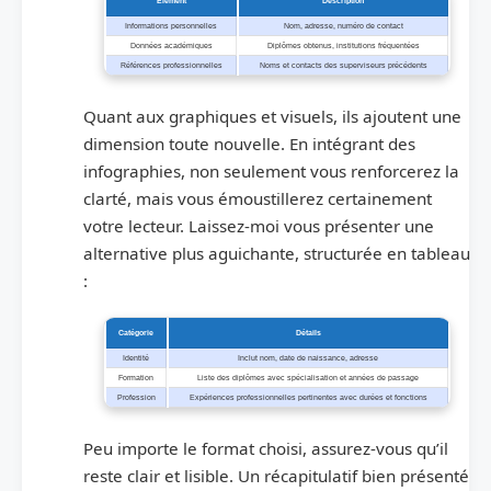
Élément
Description
Informations personnelles
Nom, adresse, numéro de contact
Données académiques
Diplômes obtenus, institutions fréquentées
Références professionnelles
Noms et contacts des superviseurs précédents
Quant aux graphiques et visuels, ils ajoutent une
dimension toute nouvelle. En intégrant des
infographies, non seulement vous renforcerez la
clarté, mais vous émoustillerez certainement
votre lecteur. Laissez-moi vous présenter une
alternative plus aguichante, structurée en tableau
:
Catégorie
Détails
Identité
Inclut nom, date de naissance, adresse
Formation
Liste des diplômes avec spécialisation et années de passage
Profession
Expériences professionnelles pertinentes avec durées et fonctions
Peu importe le format choisi, assurez-vous qu’il
reste clair et lisible. Un récapitulatif bien présenté