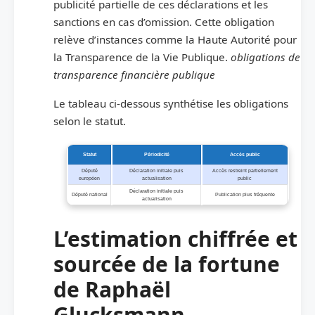
publicité partielle de ces déclarations et les
sanctions en cas d’omission. Cette obligation
relève d’instances comme la Haute Autorité pour
la Transparence de la Vie Publique.
obligations de
transparence financière publique
Le tableau ci-dessous synthétise les obligations
selon le statut.
Statut
Périodicité
Accès public
Député
Déclaration initiale puis
Accès restreint partiellement
européen
actualisation
public
Déclaration initiale puis
Député national
Publication plus fréquente
actualisation
L’estimation chiffrée et
sourcée de la fortune
de Raphaël
Glucksmann