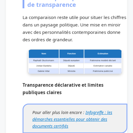
de transparence
La comparaison reste utile pour situer les chiffres
dans un paysage politique. Une mise en miroir
avec des personnalités contemporaines donne
des ordres de grandeur.
Nom
Fonction
Estimation
Raphaël Glucksmann
Député européen
Patrimoine modéré déclaré
Jordan Bardella
Député
Estimation variable
Gabriel Attal
Ministre
Patrimoine publicisé
Transparence déclarative et limites
publiques claires
Pour aller plus loin encore :
Infogreffe : les
démarches essentielles pour obtenir des
documents certifiés