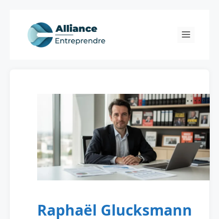
Skip
to
Menu
content
Raphaël Glucksmann