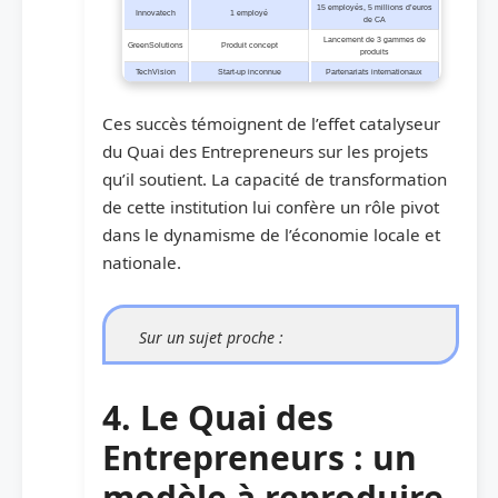
15 employés, 5 millions d’euros
Innovatech
1 employé
de CA
Lancement de 3 gammes de
GreenSolutions
Produit concept
produits
TechVision
Start-up inconnue
Partenariats internationaux
Ces succès témoignent de l’effet catalyseur
du Quai des Entrepreneurs sur les projets
qu’il soutient. La capacité de transformation
de cette institution lui confère un rôle pivot
dans le dynamisme de l’économie locale et
nationale.
Sur un sujet proche :
4. Le Quai des
Entrepreneurs : un
modèle à reproduire