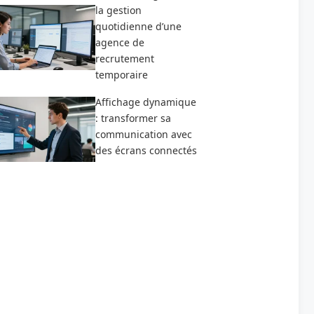
la gestion
quotidienne d’une
agence de
recrutement
temporaire
Affichage dynamique
: transformer sa
communication avec
des écrans connectés