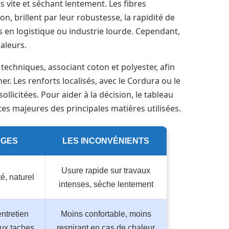
s vite et séchant lentement. Les fibres
n, brillent par leur robustesse, la rapidité de
es en logistique ou industrie lourde. Cependant,
aleurs.
echniques, associant coton et polyester, afin
er. Les renforts localisés, avec le Cordura ou le
sollicitées. Pour aider à la décision, le tableau
ites majeures des principales matières utilisées.
AGES
LES INCONVÉNIENTS
Usure rapide sur travaux
té, naturel
intenses, sèche lentement
entretien
Moins confortable, moins
aux taches
respirant en cas de chaleur