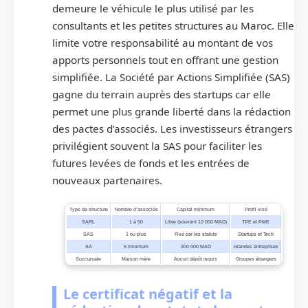
demeure le véhicule le plus utilisé par les
consultants et les petites structures au Maroc. Elle
limite votre responsabilité au montant de vos
apports personnels tout en offrant une gestion
simplifiée. La Société par Actions Simplifiée (SAS)
gagne du terrain auprès des startups car elle
permet une plus grande liberté dans la rédaction
des pactes d’associés. Les investisseurs étrangers
privilégient souvent la SAS pour faciliter les
futures levées de fonds et les entrées de
nouveaux partenaires.
Type de structure
Nombre d’associés
Capital minimum
Profil visé
SARL
1 à 50
Libre (souvent 10 000 MAD)
TPE et PME
SAS
1 ou plus
Fixé par les statuts
Startups et Tech
SA
5 minimum
300 000 MAD
Grandes entreprises
Succursale
Maison mère
Aucun dépôt requis
Groupes étrangers
Le certificat négatif et la