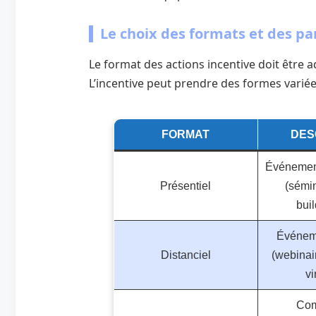
Le choix des formats et des pa
Le format des actions incentive doit être ad
L’incentive peut prendre des formes variées
FORMAT
DES
Événemen
Présentiel
(sémi
buil
Événeme
Distanciel
(webinai
vi
Com