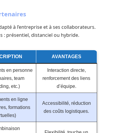
rtenaires
apté à l’entreprise et à ses collaborateurs.
 : présentiel, distanciel ou hybride.
CRIPTION
AVANTAGES
ts en personne
Interaction directe,
naires, team
renforcement des liens
ding, etc.)
d’équipe.
nts en ligne
Accessibilité, réduction
res, formations
des coûts logistiques.
rtuelles)
binaison
Flexibilité, touche un