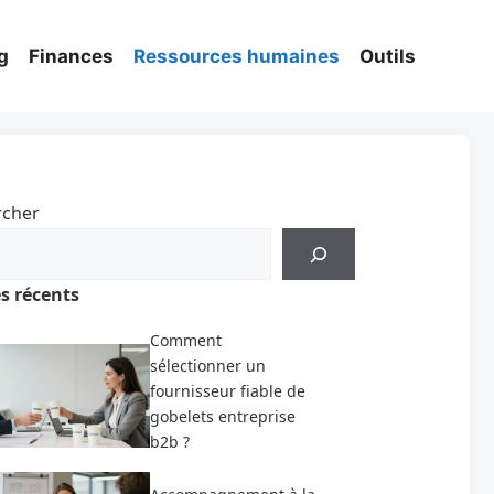
g
Finances
Ressources humaines
Outils
rcher
es récents
Comment
sélectionner un
fournisseur fiable de
gobelets entreprise
b2b ?