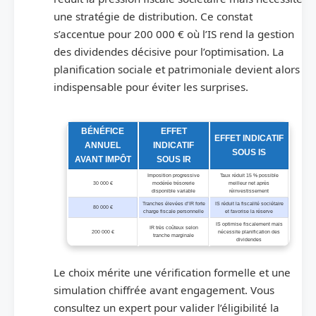
une stratégie de distribution. Ce constat
s’accentue pour 200 000 € où l’IS rend la gestion
des dividendes décisive pour l’optimisation. La
planification sociale et patrimoniale devient alors
indispensable pour éviter les surprises.
Exemple indicatif de simulation IR vs IS selon niveau de bénéfice
BÉNÉFICE
EFFET
EFFET INDICATIF
ANNUEL
INDICATIF
SOUS IS
AVANT IMPÔT
SOUS IR
Imposition progressive
Taux réduit 15 % possible
30 000 €
modérée trésorerie
meilleur net après
disponible variable
réinvestissement
Tranches élevées d’IR forte
IS réduit la fiscalité sociétaire
80 000 €
charge fiscale personnelle
et favorise la réserve
IS optimise fiscalement mais
IR très coûteux selon
200 000 €
nécessite planification des
tranche marginale
dividendes
Le choix mérite une vérification formelle et une
simulation chiffrée avant engagement. Vous
consultez un expert pour valider l’éligibilité la