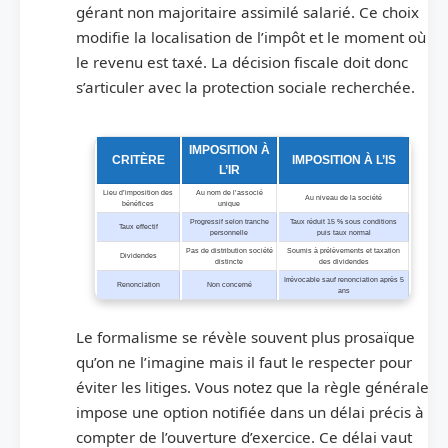
gérant non majoritaire assimilé salarié. Ce choix
modifie la localisation de l’impôt et le moment où
le revenu est taxé. La décision fiscale doit donc
s’articuler avec la protection sociale recherchée.
Comparatif synthétique entre imposition IR et IS pour une EURL
IMPOSITION À
CRITÈRE
IMPOSITION À L’IS
L’IR
Lieu d’imposition des
Au nom de l’associé
Au niveau de la société
bénéfices
unique
Progressif selon tranche
Taux réduit 15 % sous conditions
Taux effectif
personnelle
puis taux normal
Pas de distribution société
Soumis à prélèvements et taxation
Dividendes
distincte
des dividendes
Irrévocable sauf renonciation après 5
Renonciation
Non concerné
ans
Le formalisme se révèle souvent plus prosaïque
qu’on ne l’imagine mais il faut le respecter pour
éviter les litiges. Vous notez que la règle générale
impose une option notifiée dans un délai précis à
compter de l’ouverture d’exercice. Ce délai vaut