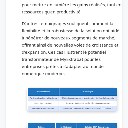
pour mettre en lumière les gains réalisés, tant en
ressources qu’en productivité.
D’autres témoignages soulignent comment la
flexibilité et la robustesse de la solution ont aidé
à pénétrer de nouveaux segments de marché,
offrant ainsi de nouvelles voies de croissance et
d’expansion. Ces cas illustrent le potentiel
transformateur de MyExtrabat pour les
entreprises prêtes à s’adapter au monde
numérique moderne.
Tableau 1: Les fonctionnalités clés de MyExtrabat et leurs avantages
Fonctionnalité
Avantages
Gestion des devis et factures
Réduction des erreurs, amélioration du flux de trésorerie
Suivi des chantiers
Prise de décision éclairée, réduction des retards
Solutions collaboratives
Communication fluide, amélioration de la coordination
Tableau 2: Comparaison entre MyExtrabat et d’autres solutions ERP pour le bâtiment
Critère
MyExtrabat
Solution ERP Concurrente