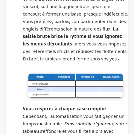
s’inscrit, suit une logique intransigeante et
concourt à former une base, presque indéfectible.
Vous préférez, parfois, compartimenter dans des
onglets différents selon la nature des flux.
La
saisie brute brise le rythme si vous ignorez
les menus déroulants
, alors vous vous imposez
des référentiels stricts et réduisez les flottements.
En bref, le tableau prend forme sous vos yeux.
POSTE
PÉRIODE N
PÉRIODE N-1
COMMENTAIRES
Chiffre d’affaires
Achats
Charges externes
Vous respirez à chaque case remplie
.
Cependant, l’automatisation vous fait gagner un
temps inestimable.
Sans contrôle rigoureux
, votre
tableau s’effondre et vous flirtez alors avec