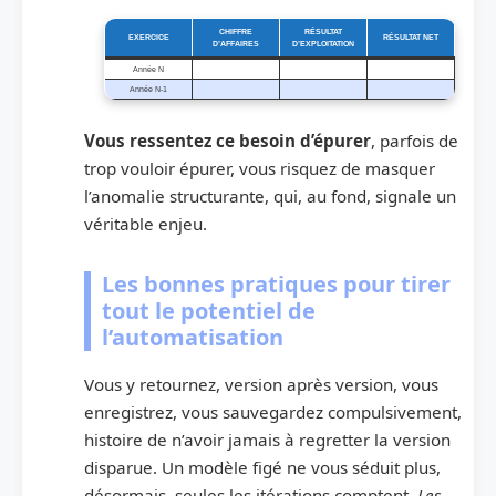
CHIFFRE
RÉSULTAT
EXERCICE
RÉSULTAT NET
D’AFFAIRES
D’EXPLOITATION
Année N
Année N-1
Vous ressentez ce besoin d’épurer
, parfois de
trop vouloir épurer, vous risquez de masquer
l’anomalie structurante, qui, au fond, signale un
véritable enjeu.
Les bonnes pratiques pour tirer
tout le potentiel de
l’automatisation
Vous y retournez, version après version, vous
enregistrez, vous sauvegardez compulsivement,
histoire de n’avoir jamais à regretter la version
disparue. Un modèle figé ne vous séduit plus,
désormais, seules les itérations comptent.
Les