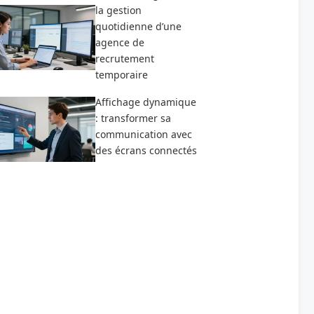
la gestion
quotidienne d’une
agence de
recrutement
temporaire
Affichage dynamique
: transformer sa
communication avec
des écrans connectés