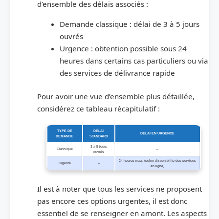
d’ensemble des délais associés :
Demande classique : délai de 3 à 5 jours
ouvrés
Urgence : obtention possible sous 24
heures dans certains cas particuliers ou via
des services de délivrance rapide
Pour avoir une vue d’ensemble plus détaillée,
considérez ce tableau récapitulatif :
TYPE DE
DÉLAI
DÉLAI EN URGENCE
DEMANDE
STANDARD
3 à 5 jours
Classique
–
ouvrés
24 heures max. (selon disponibilité des services
Urgente
–
en ligne)
Il est à noter que tous les services ne proposent
pas encore ces options urgentes, il est donc
essentiel de se renseigner en amont. Les aspects