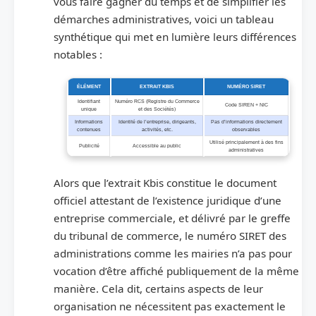
vous faire gagner du temps et de simplifier les
démarches administratives, voici un tableau
synthétique qui met en lumière leurs différences
notables :
ÉLÉMENT
EXTRAIT KBIS
NUMÉRO SIRET
Identifiant
Numéro RCS (Registre du Commerce
Code SIREN + NIC
unique
et des Sociétés)
Informations
Identité de l’entreprise, dirigeants,
Pas d’informations directement
contenues
activités, etc.
observables
Utilisé principalement à des fins
Publicité
Accessible au public
administratives
Alors que l’extrait Kbis constitue le document
officiel attestant de l’existence juridique d’une
entreprise commerciale, et délivré par le greffe
du tribunal de commerce, le numéro SIRET des
administrations comme les mairies n’a pas pour
vocation d’être affiché publiquement de la même
manière. Cela dit, certains aspects de leur
organisation ne nécessitent pas exactement le