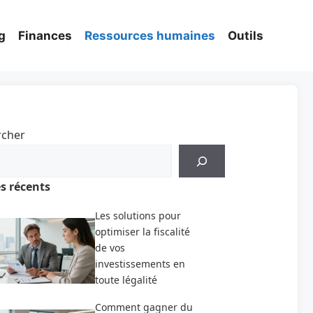
g
Finances
Ressources humaines
Outils
rcher
es récents
Les solutions pour
optimiser la fiscalité
de vos
investissements en
toute légalité
Comment gagner du