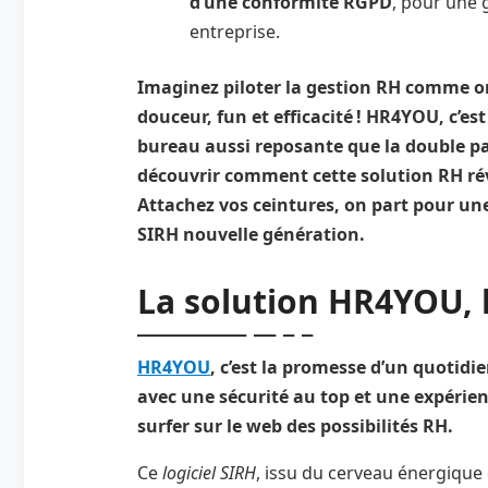
d’une conformité RGPD
, pour une 
entreprise.
Imaginez piloter la gestion RH comme on
douceur, fun et efficacité ! HR4YOU, c’es
bureau aussi reposante que la double p
découvrir comment cette solution RH rév
Attachez vos ceintures, on part pour une
SIRH nouvelle génération.
La solution HR4YOU, l
HR4YOU
, c’est la promesse d’un quotidi
avec une sécurité au top et une expérien
surfer sur le web des possibilités RH.
Ce
logiciel SIRH
, issu du cerveau énergiqu