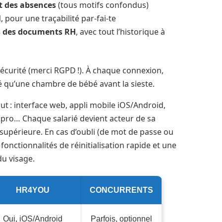
t des absences
(tous motifs confondus)
l
, pour une traçabilité par-fai-te
ss des documents RH
, avec tout l’historique à
 sécurité (merci RGPD !). À chaque connexion,
gé qu’une chambre de bébé avant la sieste.
 : interface web, appli mobile iOS/Android,
pro… Chaque salarié devient acteur de sa
e supérieure. En cas d’oubli (de mot de passe ou
onctionnalités de réinitialisation rapide et une
du visage.
HR4YOU
CONCURRENTS
Oui, iOS/Android
Parfois, optionnel