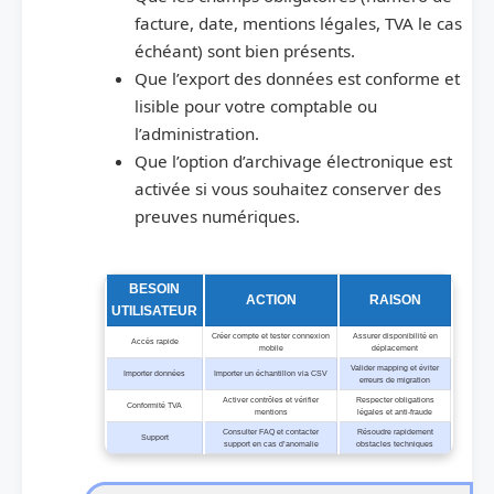
facture, date, mentions légales, TVA le cas
échéant) sont bien présents.
Que l’export des données est conforme et
lisible pour votre comptable ou
l’administration.
Que l’option d’archivage électronique est
activée si vous souhaitez conserver des
preuves numériques.
Actions d’onboarding recommandées
BESOIN
ACTION
RAISON
UTILISATEUR
Créer compte et tester connexion
Assurer disponibilité en
Accès rapide
mobile
déplacement
Valider mapping et éviter
Importer données
Importer un échantillon via CSV
erreurs de migration
Activer contrôles et vérifier
Respecter obligations
Conformité TVA
mentions
légales et anti‑fraude
Consulter FAQ et contacter
Résoudre rapidement
Support
support en cas d’anomalie
obstacles techniques