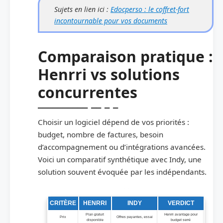
Sujets en lien ici :
Edocperso : le coffret-fort
incontournable pour vos documents
Comparaison pratique :
Henrri vs solutions
concurrentes
Choisir un logiciel dépend de vos priorités :
budget, nombre de factures, besoin
d’accompagnement ou d’intégrations avancées.
Voici un comparatif synthétique avec Indy, une
solution souvent évoquée par les indépendants.
Comparatif Henrri / Indy
CRITÈRE
HENRRI
INDY
VERDICT
Plan gratuit
Henrri avantage pour
Prix
Offres payantes, essai
disponible
budget serré