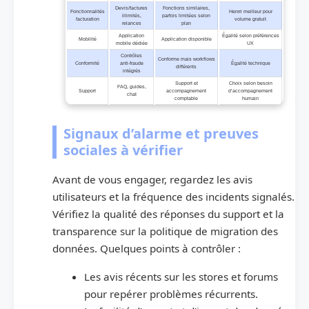
Devis/factures
Fonctions similaires,
Fonctionnalités
Henrri meilleur pour
illimités,
parfois limitées selon
facturation
volume gratuit
relances
plan
Application
Égalité selon préférences
Mobilité
Application disponible
mobile dédiée
UX
Contrôles
Conforme mais workflows
Conformité
anti‑fraude
Égalité technique
différents
intégrés
Support et
Choix selon besoin
FAQ, guides,
Support
accompagnement
d’accompagnement
chat
comptable
humain
Signaux d’alarme et preuves
sociales à vérifier
Avant de vous engager, regardez les avis
utilisateurs et la fréquence des incidents signalés.
Vérifiez la qualité des réponses du support et la
transparence sur la politique de migration des
données. Quelques points à contrôler :
Les avis récents sur les stores et forums
pour repérer problèmes récurrents.