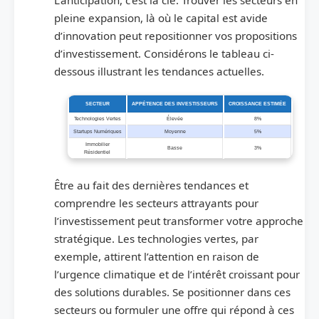
L’anticipation, c’est la clé. Trouver les secteurs en
pleine expansion, là où le capital est avide
d’innovation peut repositionner vos propositions
d’investissement. Considérons le tableau ci-
dessous illustrant les tendances actuelles.
SECTEUR
APPÉTENCE DES INVESTISSEURS
CROISSANCE ESTIMÉE
Technologies Vertes
Élevée
8%
Startups Numériques
Moyenne
5%
Immobilier
Basse
3%
Résidentiel
Être au fait des dernières tendances et
comprendre les secteurs attrayants pour
l’investissement peut transformer votre approche
stratégique. Les technologies vertes, par
exemple, attirent l’attention en raison de
l’urgence climatique et de l’intérêt croissant pour
des solutions durables. Se positionner dans ces
secteurs ou formuler une offre qui répond à ces