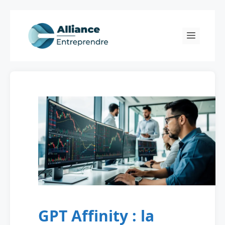
Skip
to
Menu
content
GPT Affinity : la