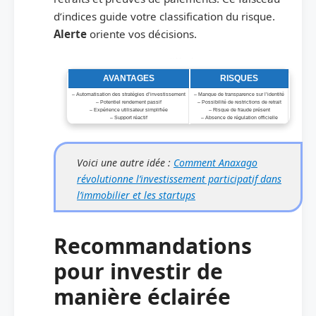
d’indices guide votre classification du risque.
Alerte
oriente vos décisions.
Tableau récapitulatif , Avantages et risques associés à GPT Affinity
AVANTAGES
RISQUES
– Automatisation des stratégies d’investissement
– Manque de transparence sur l’identité
– Potentiel rendement passif
– Possibilité de restrictions de retrait
– Expérience utilisateur simplifiée
– Risque de fraude présent
– Support réactif
– Absence de régulation officielle
Voici une autre idée :
Comment Anaxago
révolutionne l’investissement participatif dans
l’immobilier et les startups
Recommandations
pour investir de
manière éclairée