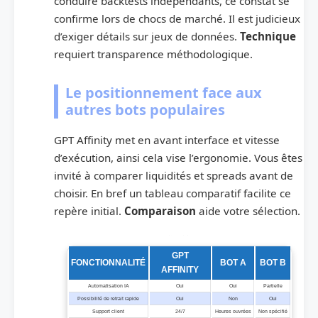
conduire backtests indépendants, ce constat se
confirme lors de chocs de marché. Il est judicieux
d’exiger détails sur jeux de données.
Technique
requiert transparence méthodologique.
Le positionnement face aux
autres bots populaires
GPT Affinity met en avant interface et vitesse
d’exécution, ainsi cela vise l’ergonomie. Vous êtes
invité à comparer liquidités et spreads avant de
choisir. En bref un tableau comparatif facilite ce
repère initial.
Comparaison
aide votre sélection.
Tableau comparatif , Fonctionnalités de GPT Affinity vs Principaux concurrents
GPT
FONCTIONNALITÉ
BOT A
BOT B
AFFINITY
Automatisation IA
Oui
Oui
Partielle
Possibilité de retrait rapide
Oui
Non
Oui
Support client
24/7
Heures ouvrées
Non spécifié