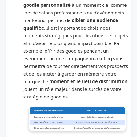
goodie personnalisé
à un moment clé, comme
lors de salons professionnels ou d’événements
marketing, permet de
cibler une audience
qualifiée
. Il est important de choisir des
moments stratégiques pour distribuer ces objets
afin d’avoir le plus grand impact possible. Par
exemple, offrir des goodies pendant un
événement ou une campagne marketing vous
permettra de toucher directement vos prospects
et de les inciter à garder en mémoire votre
marque. Le
moment et le lieu de distribution
jouent un rôle majeur dans le succès de votre
stratégie de goodies.
MOMENT DE DISTRIBUTION
IMPACT POTENTIEL
Salons et événements clients
Haute visibilité et contacts directs
Lors des fêtes de fin d’année
Renforcement des relations et fidélisation
Offres spéciales ou promotions
Création d’un effet de surprise et d’engagement