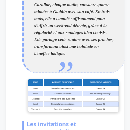
Caroline, chaque matin, consacre quinze
minutes à Gaddin avec son café. En trois
mois, elle a cumulé suffisamment pour
s’offrir un week-end détente, grâce à la
régularité et aux sondages bien choisis.
Elle partage cette routine avec ses proches,
transformant ainsi une habitude en
bénéfice ludique.
JOUR
ACTIVITÉ PRINCIPALE
OBJECTIF QUOTIDIEN
Lundi
Compléter des sondages
Gagner 5€
Mardi
Parcourir les offres
Recruter un parrainage
Mercredi
Participer à des publicités
Gagner 3€
Jeudi
Compléter des sondages
Gagner 5€
Vendredi
Revisiter les offres
Gagner 2€
Les invitations et