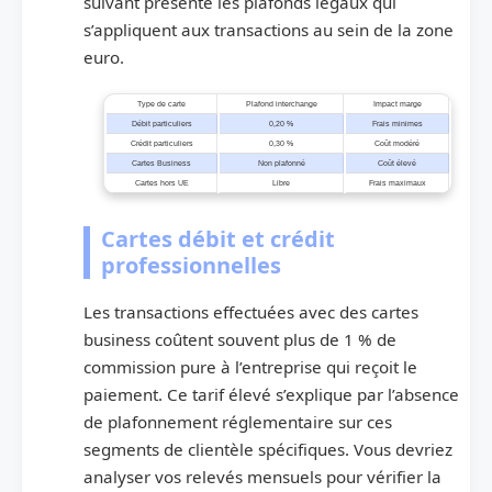
suivant présente les plafonds légaux qui
s’appliquent aux transactions au sein de la zone
euro.
Type de carte
Plafond interchange
Impact marge
Débit particuliers
0,20 %
Frais minimes
Crédit particuliers
0,30 %
Coût modéré
Cartes Business
Non plafonné
Coût élevé
Cartes hors UE
Libre
Frais maximaux
Cartes débit et crédit
professionnelles
Les transactions effectuées avec des cartes
business coûtent souvent plus de 1 % de
commission pure à l’entreprise qui reçoit le
paiement. Ce tarif élevé s’explique par l’absence
de plafonnement réglementaire sur ces
segments de clientèle spécifiques. Vous devriez
analyser vos relevés mensuels pour vérifier la