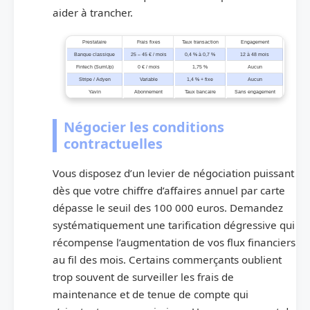
aider à trancher.
Prestataire
Frais fixes
Taux transaction
Engagement
Banque classique
25 – 45 € / mois
0,4 % à 0,7 %
12 à 48 mois
Fintech (SumUp)
0 € / mois
1,75 %
Aucun
Stripe / Adyen
Variable
1,4 % + fixe
Aucun
Yavin
Abonnement
Taux bancaire
Sans engagement
Négocier les conditions
contractuelles
Vous disposez d’un levier de négociation puissant
dès que votre chiffre d’affaires annuel par carte
dépasse le seuil des 100 000 euros. Demandez
systématiquement une tarification dégressive qui
récompense l’augmentation de vos flux financiers
au fil des mois. Certains commerçants oublient
trop souvent de surveiller les frais de
maintenance et de tenue de compte qui