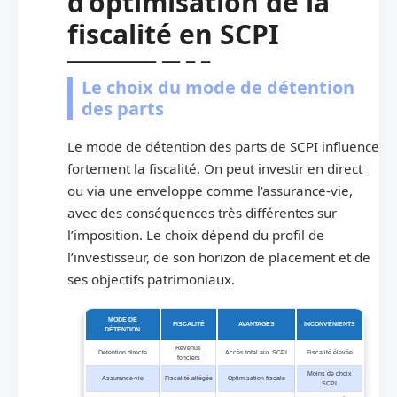
d’optimisation de la
fiscalité en SCPI
Le choix du mode de détention
des parts
Le mode de détention des parts de SCPI influence
fortement la fiscalité. On peut investir en direct
ou via une enveloppe comme l’assurance-vie,
avec des conséquences très différentes sur
l’imposition. Le choix dépend du profil de
l’investisseur, de son horizon de placement et de
ses objectifs patrimoniaux.
MODE DE
FISCALITÉ
AVANTAGES
INCONVÉNIENTS
DÉTENTION
Revenus
Détention directe
Accès total aux SCPI
Fiscalité élevée
fonciers
Moins de choix
Assurance-vie
Fiscalité allégée
Optimisation fiscale
SCPI