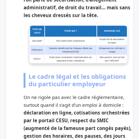
administratif, de droit du travail… mais sans
les cheveux dressés sur la tête.
TYPE DE
POUR QUI ?
AVANTAGE CLÉ
CESU
Simplicité de déclaration
Déclaratif
Tous particuliers employeurs
en ligne
Salariés bénéficiant de chèques offerts par
Allègement du coût réel à
Préfinancé
l’employeur/CSE
charge
Particuliers souhaitant l’automatisation du
Zéro gestion, tout est fait
CESU+
paiement et des cotisations
par l’URSSAF
Le cadre légal et les obligations
du particulier employeur
On ne rigole pas avec le cadre réglementaire,
surtout quand il s’agit d’un emploi à domicile :
déclaration en ligne, cotisations orchestrées
par le portail CESU, respect du SMIC
(augmenté de la fameuse part congés payés),
gestion des horaires, des pauses, des jours