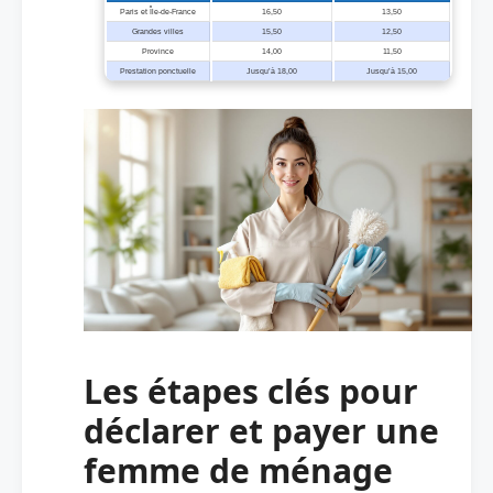
Paris et Île-de-France
16,50
13,50
Grandes villes
15,50
12,50
Province
14,00
11,50
Prestation ponctuelle
Jusqu’à 18,00
Jusqu’à 15,00
Les étapes clés pour
déclarer et payer une
femme de ménage