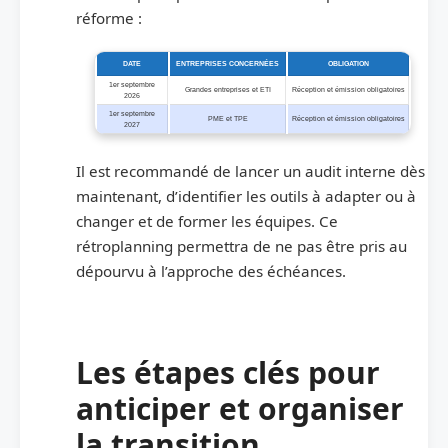
réforme :
DATE
ENTREPRISES CONCERNÉES
OBLIGATION
1er septembre
Grandes entreprises et ETI
Réception et émission obligatoires
2026
1er septembre
PME et TPE
Réception et émission obligatoires
2027
Il est recommandé de lancer un audit interne dès
maintenant, d’identifier les outils à adapter ou à
changer et de former les équipes. Ce
rétroplanning permettra de ne pas être pris au
dépourvu à l’approche des échéances.
Les étapes clés pour
anticiper et organiser
la transition