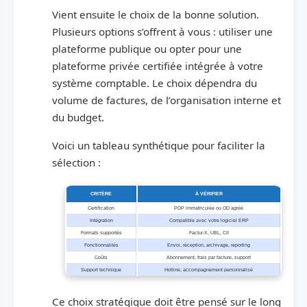
Vient ensuite le choix de la bonne solution.
Plusieurs options s’offrent à vous : utiliser une
plateforme publique ou opter pour une
plateforme privée certifiée intégrée à votre
système comptable. Le choix dépendra du
volume de factures, de l’organisation interne et
du budget.
Voici un tableau synthétique pour faciliter la
sélection :
CRITÈRE
À VÉRIFIER
Certification
PDP immatriculée ou OD agréé
Intégration
Compatible avec votre logiciel ERP
Formats supportés
Factur-X, UBL, CII
Fonctionnalités
Envoi, réception, archivage, reporting
Coûts
Abonnement, frais par facture, support
Support technique
Hotline, accompagnement personnalisé
Ce choix stratégique doit être pensé sur le long