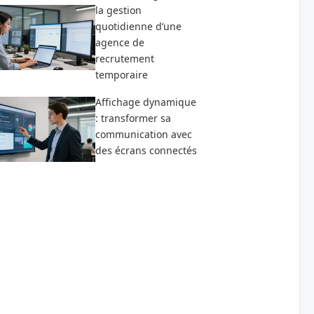
la gestion
quotidienne d’une
agence de
recrutement
temporaire
Affichage dynamique
: transformer sa
communication avec
des écrans connectés