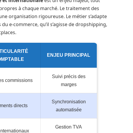
 et internationale
est un enjeu majeur, tout
 propres à chaque marché. Le traitement des
une organisation rigoureuse. Le métier s’adapte
du e-commerce, qu’il s’agisse de dropshipping,
tplaces.
TICULARITÉ
ENJEU PRINCIPAL
OMPTABLE
Suivi précis des
les commissions
marges
Synchronisation
ments directs
automatisée
Gestion TVA
internationaux