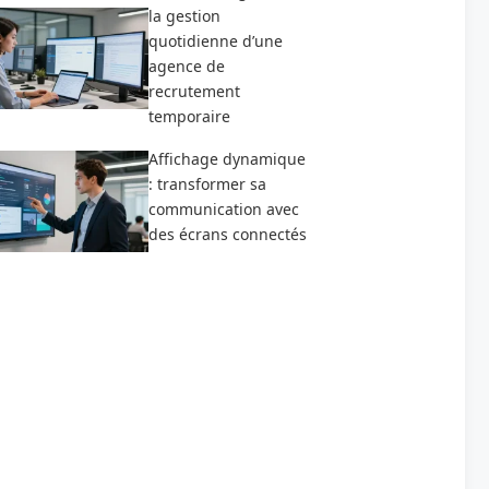
la gestion
quotidienne d’une
agence de
recrutement
temporaire
Affichage dynamique
: transformer sa
communication avec
des écrans connectés