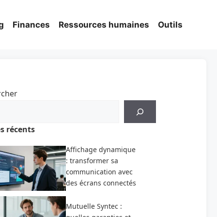
g
Finances
Ressources humaines
Outils
rcher
es récents
Affichage dynamique
: transformer sa
communication avec
des écrans connectés
Mutuelle Syntec :