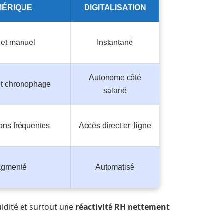
ÉRIQUE
DIGITALISATION
 et manuel
Instantané
Autonome côté
 et chronophage
salarié
ions fréquentes
Accès direct en ligne
agmenté
Automatisé
luidité et surtout une
réactivité RH nettement