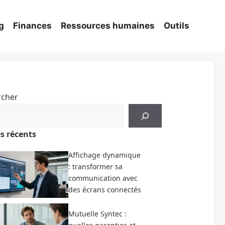
g
Finances
Ressources humaines
Outils
rcher
es récents
Affichage dynamique
: transformer sa
communication avec
des écrans connectés
Mutuelle Syntec :