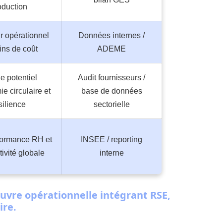
oduction
r opérationnel
Données internes /
ins de coût
ADEME
e potentiel
Audit fournisseurs /
e circulaire et
base de données
silience
sectorielle
formance RH et
INSEE / reporting
ivité globale
interne
vre opérationnelle intégrant RSE,
ire.