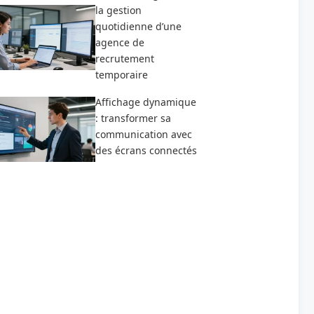
la gestion
quotidienne d’une
agence de
recrutement
temporaire
Affichage dynamique
: transformer sa
communication avec
des écrans connectés