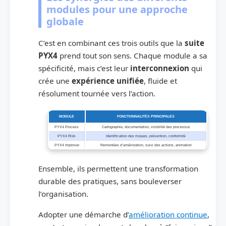
modules pour une approche
globale
C’est en combinant ces trois outils que la
suite
PYX4
prend tout son sens. Chaque module a sa
spécificité, mais c’est leur
interconnexion
qui
crée une
expérience unifiée
, fluide et
résolument tournée vers l’action.
MODULE
FONCTIONNALITÉS PRINCIPALES
PYX4 Process
Cartographie, documentation, visibilité des processus
PYX4 Risk
Identification des risques, prévention, conformité
PYX4 Improver
Remontées d’amélioration, suivi des actions, animation
Ensemble, ils permettent une transformation
durable des pratiques, sans bouleverser
l’organisation.
Adopter une démarche d’
amélioration continue
,