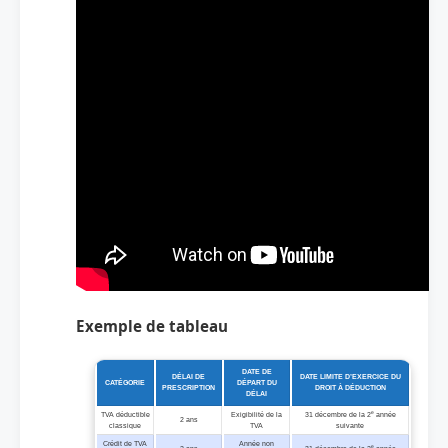
Exemple de tableau
DATE DE
DÉLAI DE
DATE LIMITE D’EXERCICE DU
CATÉGORIE
DÉPART DU
PRESCRIPTION
DROIT À DÉDUCTION
DÉLAI
e
TVA déductible
Exigibilité de la
31 décembre de la 2
année
2 ans
classique
TVA
suivante
Crédit de TVA
Année non
e