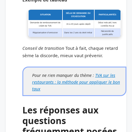
DÉLAI DE DEMANDE OU
SITUATION
PARTICULARITÉS
D’EXÉCUTION
Demande de remboursement de
Délai indicatif, hors
15 à 20 jours après dépôt
crédit de TVA
contrôle fiscal
Nécessité de
Régularisation d’omission
Dans les 2 ans du droit initial
justificatifs
Conseil de transition
Tout à fait, chaque retard
sème la discorde, mieux vaut prévenir.
Pour ne rien manquer du thème :
TVA sur les
restaurants : la méthode pour appliquer le bon
taux
Les réponses aux
questions
fréquemment posées