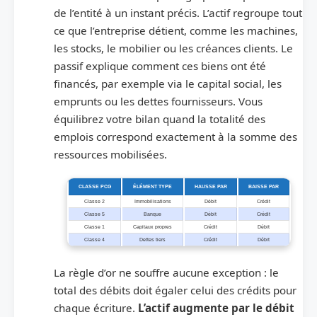
de l’entité à un instant précis. L’actif regroupe tout
ce que l’entreprise détient, comme les machines,
les stocks, le mobilier ou les créances clients. Le
passif explique comment ces biens ont été
financés, par exemple via le capital social, les
emprunts ou les dettes fournisseurs. Vous
équilibrez votre bilan quand la totalité des
emplois correspond exactement à la somme des
ressources mobilisées.
CLASSE PCG
ÉLÉMENT TYPE
HAUSSE PAR
BAISSE PAR
Classe 2
Immobilisations
Débit
Crédit
Classe 5
Banque
Débit
Crédit
Classe 1
Capitaux propres
Crédit
Débit
Classe 4
Dettes tiers
Crédit
Débit
La règle d’or ne souffre aucune exception : le
total des débits doit égaler celui des crédits pour
chaque écriture.
L’actif augmente par le débit