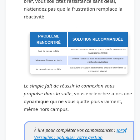
bref, vous sollicitez l’assistance sans délai,
n’attendez pas que la frustration remplace la
réactivité.
Les principaux problèmes de connexion et leurs solutions
PROBLÈME
SOLUTION RECOMMANDÉE
RENCONTRÉ
Utiliser la fonction « mot de passe oublié » ou contacter
Mot de passe oublié
l’assistance UPEC
Vérifier l’adresse mail institutionnelle et nettoyer le
Message d’erreur au login
cache du navigateur
Basculer sur l’application mobile officielle ou vérifier la
Accès refusé sur mobile
connexion internet
Le simple fait de réussir la connexion vous
propulse dans la suite
, vous enclenchez alors une
dynamique qui ne vous quitte plus vraiment,
même hors campus.
À lire pour compléter vos connaissances :
Iprof
Versailles : optimiser votre gestion