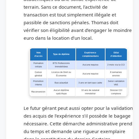
terrain. Sans ce document, l’activité de
transaction est tout simplement illégale et
passible de sanctions pénales. Thomas doit
vérifier son éligibilité avant d’engager le moindre
euro dans la location d’un local.
Voie
Expérience
Délai
Type de diplôme
d’accès
complémentaire
d’obtention
Formation
BTS Professions
Aucune requise
2 mois via la CCI
initiale
Immobilières
Cursus
Licence de Droit ou
8 semaines
Aucune requise
général
Économie
environ
Promotion
Selon validation
Baccalauréat
3 ans en tant que cadre
interne
VAE
Aucun diplôme
10 ans de salariat
Dossier CCI
Reconversion
spécifique
immobilier
complexe
Le futur gérant peut aussi opter pour la validation
des acquis de l’expérience s’il possède le bagage
nécessaire. Cette démarche administrative prend
du temps et demande une rigueur exemplaire
dans la constitution du dossier. Certains