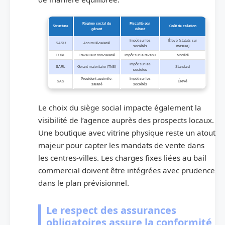
Régime social du
Fiscalité par
Structure
Coût de création
gérant
défaut
Impôt sur les
Élevé (statuts sur
SASU
Assimilé-salarié
sociétés
mesure)
EURL
Travailleur non-salarié
Impôt sur le revenu
Modéré
Impôt sur les
SARL
Gérant majoritaire (TNS)
Standard
sociétés
Président assimilé-
Impôt sur les
SAS
Élevé
salarié
sociétés
Le choix du siège social impacte également la
visibilité de l’agence auprès des prospects locaux.
Une boutique avec vitrine physique reste un atout
majeur pour capter les mandats de vente dans
les centres-villes. Les charges fixes liées au bail
commercial doivent être intégrées avec prudence
dans le plan prévisionnel.
Le respect des assurances
obligatoires assure la conformité