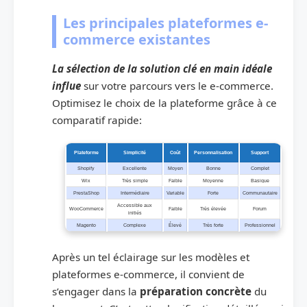
Les principales plateformes e-
commerce existantes
La sélection de la solution clé en main idéale
influe
sur votre parcours vers le e-commerce.
Optimisez le choix de la plateforme grâce à ce
comparatif rapide:
Plateforme
Simplicité
Coût
Personnalisation
Support
Shopify
Excellente
Moyen
Bonne
Complet
Wix
Très simple
Faible
Moyenne
Basique
PrestaShop
Intermédiaire
Variable
Forte
Communautaire
Accessible aux
WooCommerce
Faible
Très élevée
Forum
initiés
Magento
Complexe
Élevé
Très forte
Professionnel
Après un tel éclairage sur les modèles et
plateformes e-commerce, il convient de
s’engager dans la
préparation concrète
du