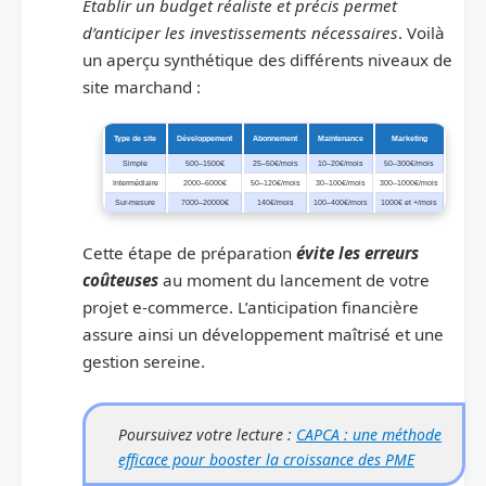
Établir un budget réaliste et précis permet
d’anticiper les investissements nécessaires
. Voilà
un aperçu synthétique des différents niveaux de
site marchand :
Type de site
Développement
Abonnement
Maintenance
Marketing
Simple
500–1500€
25–50€/mois
10–20€/mois
50–300€/mois
Intermédiaire
2000–6000€
50–120€/mois
30–100€/mois
300–1000€/mois
Sur-mesure
7000–20000€
140€/mois
100–400€/mois
1000€ et +/mois
Cette étape de préparation
évite les erreurs
coûteuses
au moment du lancement de votre
projet e-commerce. L’anticipation financière
assure ainsi un développement maîtrisé et une
gestion sereine.
Poursuivez votre lecture :
CAPCA : une méthode
efficace pour booster la croissance des PME