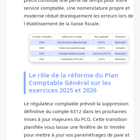
service comptable. Une nomenclature propre et
moderne réduit drastiquement les erreurs lors de
l établissement de la liasse fiscale.
Compte comptable
Nature de la charge
Taux appliqué
Fréquence
6335
Part principale apprentissage
0,59 %
Mensuelle
6335
Solde taxe apprentissage
0,09 %
Annuelle
6331
Formation professionnelle
1,00 % ou 0,55 %
Mensuelle
6337
Contribution CPF-CDD
1,00 %
Mensuelle
Le rôle de la réforme du Plan
Comptable Général sur les
exercices 2025 et 2026
Le régulateur comptable prévoit la suppression
définitive du compte 6312 dans les prochaines
mises à jour majeures du PCG. Cette transition
planifiée vous laisse une fenêtre de tir limitée
pour mettre à jour vos paramétrages de paie et