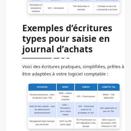
Honoraires et
TVA déductible si
Contrats et bons de
prestations
622 – Honoraires
facturée
commande à archiver
externes
Exemples d’écritures
types pour saisie en
journal d’achats
Voici des écritures pratiques, simplifiées, prêtes à
être adaptées à votre logiciel comptable :
SITUATION
DÉBIT
CRÉDIT
COMPTE TVA
6286 – Autres
Facture fournisseur – frais
44566 – TVA
charges
401 – Fournisseurs
de gestion avec TVA
déductible
externes
6251 –
Note de frais salarié – frais
455 – Personnel
Transports /
Non applicable si
de déplacement
avances et
6xxx selon
pas de TVA
(remboursement)
acomptes ou 467
nature
401 Fournisseurs ou
Selon pays et
Management fees facturés
6227 ou 628
467 Opérations intra-
facturation (TVA
par une filiale
selon objet
groupe
intracom si UE)