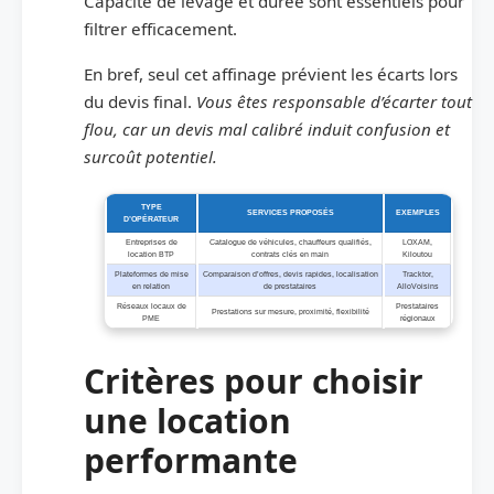
Capacité de levage et durée sont essentiels pour
filtrer efficacement.
En bref, seul cet affinage prévient les écarts lors
du devis final.
Vous êtes responsable d’écarter tout
flou, car un devis mal calibré induit confusion et
surcoût potentiel.
TYPE
SERVICES PROPOSÉS
EXEMPLES
D’OPÉRATEUR
Entreprises de
Catalogue de véhicules, chauffeurs qualifiés,
LOXAM,
location BTP
contrats clés en main
Kiloutou
Plateformes de mise
Comparaison d’offres, devis rapides, localisation
Tracktor,
en relation
de prestataires
AlloVoisins
Réseaux locaux de
Prestataires
Prestations sur mesure, proximité, flexibilité
PME
régionaux
Critères pour choisir
une location
performante