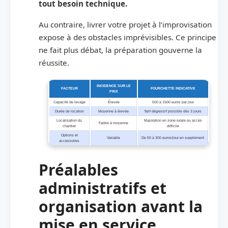
tout besoin technique.
Au contraire, livrer votre projet à l’improvisation
expose à des obstacles imprévisibles. Ce principe
ne fait plus débat, la préparation gouverne la
réussite.
INCIDENCE SUR LE
FACTEUR
FOURCHETTE INDICATIVE
PRIX
Capacité de levage
Élevée
500 à 1500 euros par jour
Durée de location
Moyenne à élevée
Tarif dégressif possible dès 3 jours
Localisation du
Majoration en zone rurale ou accès
Faible à moyenne
chantier
difficile
Options et
Variable
De 50 à 300 euros/jour en supplément
accessoires
Préalables
administratifs et
organisation avant la
mise en service