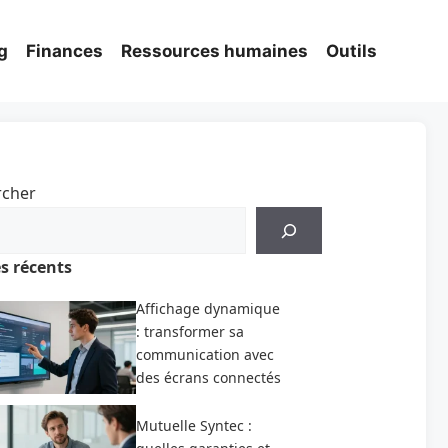
g
Finances
Ressources humaines
Outils
rcher
es récents
Affichage dynamique
: transformer sa
communication avec
des écrans connectés
Mutuelle Syntec :