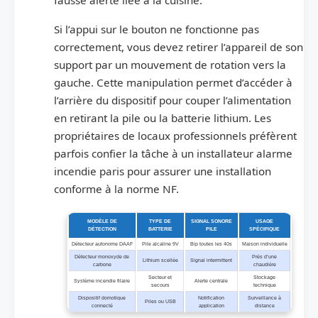
Si l’appui sur le bouton ne fonctionne pas
correctement, vous devez retirer l’appareil de son
support par un mouvement de rotation vers la
gauche. Cette manipulation permet d’accéder à
l’arrière du dispositif pour couper l’alimentation
en retirant la pile ou la batterie lithium. Les
propriétaires de locaux professionnels préfèrent
parfois confier la tâche à un installateur alarme
incendie paris pour assurer une installation
conforme à la norme NF.
MODÈLE DE
TYPE DE
SIGNAL SONORE
USAGE
DÉTECTION
BATTERIE
PILE
SPÉCIFIQUE
Détecteur autonome DAAF
Pile alcaline 9V
Bip toutes les 40s
Maison individuelle
Détecteur monoxyde de
Près d’une
Lithium scellée
Signal intermittent
carbone
chaudière
Secteur et
Stockage
Système incendie filaire
Alerte centrale
secours
technique
Dispositif domotique
Notification
Surveillance à
Piles ou USB
connecté
application
distance