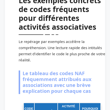
Les exemples concrets
de codes fréquents
pour différentes
activités associatives
Le repérage par exemples accélère la
compréhension. Une lecture rapide des intitulés
permet d’identifier le code le plus proche de votre
réalité.
Le tableau des codes NAF
fréquemment attribués aux
associations avec une brève
explication pour chaque cas
Tableau des codes NAF courants pour associations et justification
ACTIVITÉ
CODE
POURQUOI