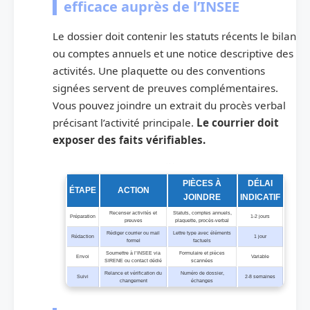
efficace auprès de l’INSEE
Le dossier doit contenir les statuts récents le bilan
ou comptes annuels et une notice descriptive des
activités. Une plaquette ou des conventions
signées servent de preuves complémentaires.
Vous pouvez joindre un extrait du procès verbal
précisant l’activité principale.
Le courrier doit
exposer des faits vérifiables.
Tableau des étapes et pièces pour demander la révision du code APE
PIÈCES À
DÉLAI
ÉTAPE
ACTION
JOINDRE
INDICATIF
Recenser activités et
Statuts, comptes annuels,
Préparation
1-2 jours
preuves
plaquette, procès-verbal
Rédiger courrier ou mail
Lettre type avec éléments
Rédaction
1 jour
formel
factuels
Soumettre à l’INSEE via
Formulaire et pièces
Envoi
Variable
SIRENE ou contact dédié
scannées
Relance et vérification du
Numéro de dossier,
Suivi
2-8 semaines
changement
échanges