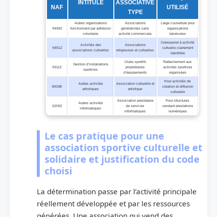
INTITULÉ
ASSOCIATIVE
NAF
UTILISÉ
TYPE
Autres organisations
Associations
Large couverture pour
9499Z
fonctionnant par adhésion
généralistes sans
organisations
volontaire
activité commerciale
bénévoles
Correspond à activité
Activités des
Associations
9491Z
cultuelle clairement
associations cultuelles
religieuses et cultuelles
identifiée
Clubs sportifs
Rattachement aux
Gestion d’installations
9311Z
propriétaires
activités sportives
sportives
d’équipements
organisées
Pour activités de
Autres activités
Association culturelle et
9003B
création et diffusion
artistiques
artistique
culturelle
Association prestataire
Pour structures
Autres activités
6209Z
de services
vendant prestations
informatiques
informatiques
numériques
Le cas pratique pour une
association sportive culturelle et
solidaire et justification du code
choisi
La détermination passe par l’activité principale
réellement développée et par les ressources
générées. Une association qui vend des