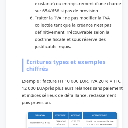
existante) ou enregistrement d’une charge
sur 654/658 si pas de provision.
Traiter la TVA : ne pas modifier la TVA
collectée tant que la créance n’est pas
définitivement irrécouvrable selon la
doctrine fiscale et sous réserve des
justificatifs requis.
Écritures types et exemples
chiffrés
Exemple : facture HT 10 000 EUR, TVA 20 % = TTC
12 000 EUAprès plusieurs relances sans paiement
et indices sérieux de défaillance, reclassement
puis provision.
SITUATION
ÉCRITURE
MONTANT
COMMENTAIRE
Débit 416 /
HT 10 000
Libellé : reclassement facture
Transfert de 411 à 416
Crédit 411
EUR
n°XXX – non recouvrement