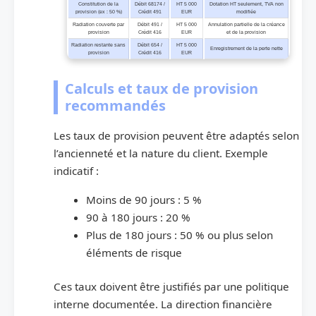
Constitution de la
Débit 68174 /
HT 5 000
Dotation HT seulement, TVA non
provision (ex : 50 %)
Crédit 491
EUR
modifiée
Radiation couverte par
Débit 491 /
HT 5 000
Annulation partielle de la créance
provision
Crédit 416
EUR
et de la provision
Radiation restante sans
Débit 654 /
HT 5 000
Enregistrement de la perte nette
provision
Crédit 416
EUR
Calculs et taux de provision
recommandés
Les taux de provision peuvent être adaptés selon
l’ancienneté et la nature du client. Exemple
indicatif :
Moins de 90 jours : 5 %
90 à 180 jours : 20 %
Plus de 180 jours : 50 % ou plus selon
éléments de risque
Ces taux doivent être justifiés par une politique
interne documentée. La direction financière