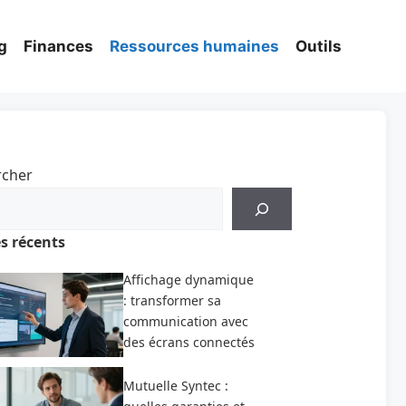
g
Finances
Ressources humaines
Outils
rcher
es récents
Affichage dynamique
: transformer sa
communication avec
des écrans connectés
Mutuelle Syntec :