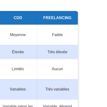
CDD
FREELANCING
Moyenne
Faible
Élevée
Très élevée
Limités
Aucun
Variables
Très variables
Variable selon les
Variable, dépend